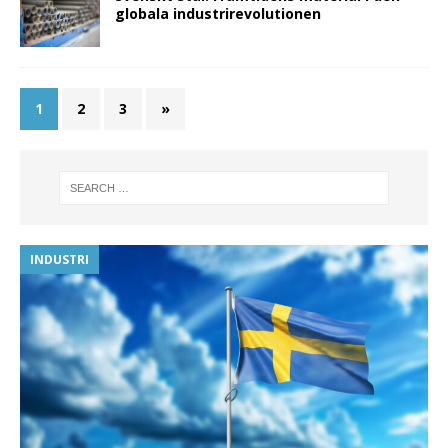
globala industrirevolutionen
1
2
3
»
INDUSTRI