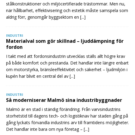
stålkonstruktioner och miljöcertifierade trästommar. Men nu,
när hållbarhet, effektivisering och estetik måste samspela som
aldrig förr, genomgår byggsektorn en
[...]
INDUSTRI
Materialval som gör skillnad – ljuddämpning för
fordon
I takt med att fordonsindustrin utvecklas ställs allt högre krav
på både komfort och prestanda. Det handlar inte längre enbart
om motorstyrka, bränsleeffektivitet och säkerhet – ljudmiljön i
kupén har blivit en central del av
[...]
INDUSTRI
Så moderniserar Malmö sina industribyggnader
Malmö är en stad i ständig förändring. Från varvsindustrins
storhetstid till dagens tech- och logistiknav har staden gång på
gång lyckats förvandla industrins arv till framtidens möjligheter.
Det handlar inte bara om nya företag –
[...]