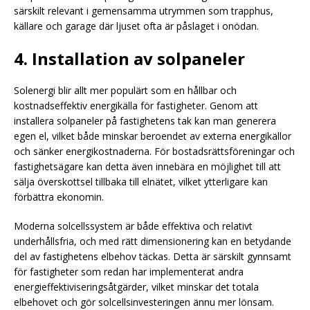
särskilt relevant i gemensamma utrymmen som trapphus,
källare och garage där ljuset ofta är påslaget i onödan.
4. Installation av solpaneler
Solenergi blir allt mer populärt som en hållbar och
kostnadseffektiv energikälla för fastigheter. Genom att
installera solpaneler på fastighetens tak kan man generera
egen el, vilket både minskar beroendet av externa energikällor
och sänker energikostnaderna. För bostadsrättsföreningar och
fastighetsägare kan detta även innebära en möjlighet till att
sälja överskottsel tillbaka till elnätet, vilket ytterligare kan
förbättra ekonomin.
Moderna solcellssystem är både effektiva och relativt
underhållsfria, och med rätt dimensionering kan en betydande
del av fastighetens elbehov täckas. Detta är särskilt gynnsamt
för fastigheter som redan har implementerat andra
energieffektiviseringsåtgärder, vilket minskar det totala
elbehovet och gör solcellsinvesteringen ännu mer lönsam.