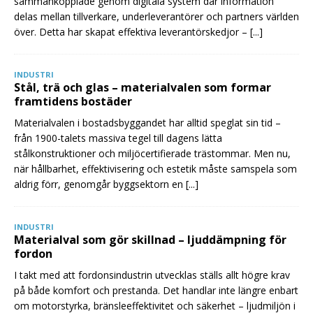
sammankopplade genom digitala system där information
delas mellan tillverkare, underleverantörer och partners världen
över. Detta har skapat effektiva leverantörskedjor –
[...]
INDUSTRI
Stål, trä och glas – materialvalen som formar
framtidens bostäder
Materialvalen i bostadsbyggandet har alltid speglat sin tid –
från 1900-talets massiva tegel till dagens lätta
stålkonstruktioner och miljöcertifierade trästommar. Men nu,
när hållbarhet, effektivisering och estetik måste samspela som
aldrig förr, genomgår byggsektorn en
[...]
INDUSTRI
Materialval som gör skillnad – ljuddämpning för
fordon
I takt med att fordonsindustrin utvecklas ställs allt högre krav
på både komfort och prestanda. Det handlar inte längre enbart
om motorstyrka, bränsleeffektivitet och säkerhet – ljudmiljön i